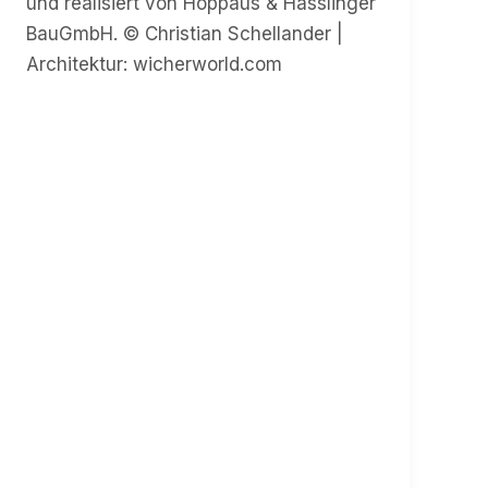
und realisiert von Hoppaus & Hasslinger
BauGmbH. © Christian Schellander |
Architektur: wicherworld.com