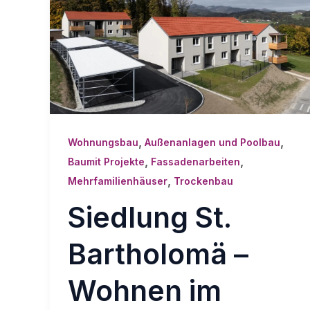
,
,
Wohnungsbau
Außenanlagen und Poolbau
,
,
Baumit Projekte
Fassadenarbeiten
,
Mehrfamilienhäuser
Trockenbau
Siedlung St.
Bartholomä –
Wohnen im