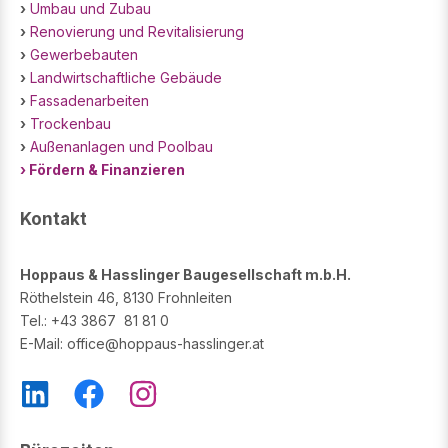
›
Umbau und Zubau
›
Renovierung und Revitalisierung
›
Gewerbebauten
›
Landwirtschaftliche Gebäude
›
Fassadenarbeiten
›
Trockenbau
›
Außenanlagen und Poolbau
› Fördern & Finanzieren
Kontakt
Hoppaus & Hasslinger Baugesellschaft m.b.H.
Röthelstein 46, 8130 Frohnleiten
Tel.: +43 3867 81 81 0
E-Mail: office@hoppaus-hasslinger.at
L
F
I
i
a
n