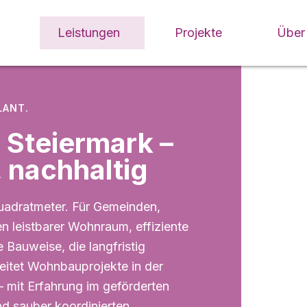
Leistungen
Projekte
Über
LANT.
 Steiermark –
, nachhaltig
adratmeter. Für Gemeinden,
 leistbarer Wohnraum, effiziente
e Bauweise, die langfristig
leitet Wohnbauprojekte in der
– mit Erfahrung im geförderten
d sauber koordinierten