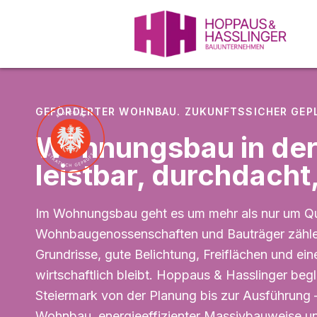
Skip
to
content
GEFÖRDERTER WOHNBAU. ZUKUNFTSSICHER GEP
Wohnungsbau in der
leistbar, durchdacht
Im Wohnungsbau geht es um mehr als nur um Qu
Wohnbaugenossenschaften und Bauträger zählen
Grundrisse, gute Belichtung, Freiflächen und ein
wirtschaftlich bleibt. Hoppaus & Hasslinger beg
Steiermark von der Planung bis zur Ausführung 
Wohnbau, energieeffizienter Massivbauweise un