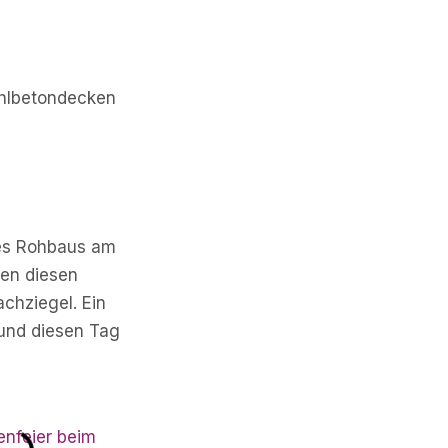
ahlbetondecken
des Rohbaus am
ten diesen
chziegel. Ein
und diesen Tag