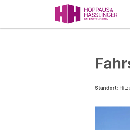
Skip
to
content
Fahr
Standort:
Hitz