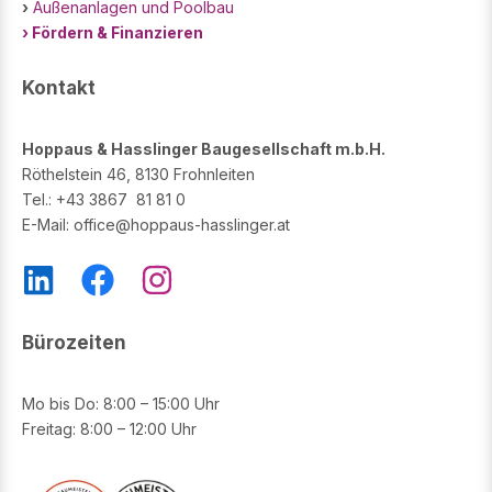
›
Außenanlagen und Poolbau
› Fördern & Finanzieren
Kontakt
Hoppaus & Hasslinger Baugesellschaft m.b.H.
Röthelstein 46, 8130 Frohnleiten
Tel.: +43 3867 81 81 0
E-Mail: office@hoppaus-hasslinger.at
L
F
I
i
a
n
n
c
s
Bürozeiten
k
e
t
e
b
a
Mo bis Do: 8:00 – 15:00 Uhr
Freitag: 8:00 – 12:00 Uhr
d
o
g
i
o
r