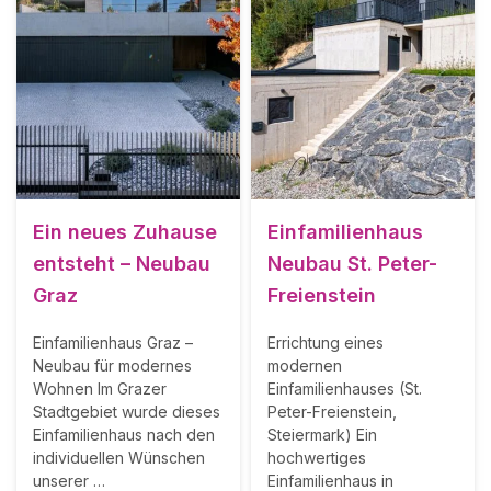
Ein neues Zuhause
Einfamilienhaus
entsteht – Neubau
Neubau St. Peter-
Graz
Freienstein
Einfamilienhaus Graz –
Errichtung eines
Neubau für modernes
modernen
Wohnen Im Grazer
Einfamilienhauses (St.
Stadtgebiet wurde dieses
Peter-Freienstein,
Einfamilienhaus nach den
Steiermark) Ein
individuellen Wünschen
hochwertiges
unserer …
Einfamilienhaus in