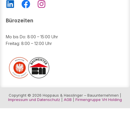
L
F
I
i
a
n
n
c
s
Bürozeiten
k
e
t
e
b
a
Mo bis Do: 8:00 – 15:00 Uhr
Freitag: 8:00 – 12:00 Uhr
d
o
g
i
o
r
n
k
a
m
Copyright © 2026 Hoppaus & Hasslinger – Bauunternehmen |
Impressum und Datenschutz
|
AGB
|
Firmengruppe VH Holding